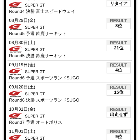
リタイア
Round4 決勝 富士スピードウェイ
08月29日(金)
RESULT
8位
Round5 予選 鈴鹿サーキット
08月30日(土)
RESULT
21位
Round5 決勝 鈴鹿サーキット
09月19日(金)
RESULT
4位
Round6 予選 スポーツランドSUGO
09月20日(土)
RESULT
15位
Round6 決勝 スポーツランドSUGO
10月31日(金)
RESULT
出走せず
Round7 予選 オートポリス
11月01日(土)
RESULT
9位