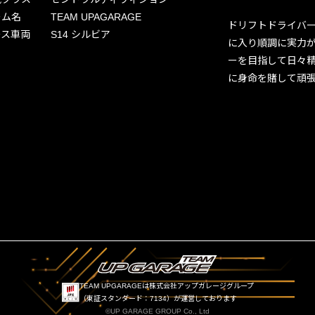
ーム名
TEAM UPAGARAGE
ドリフトドライバー
ース車両
S14 シルビア
に入り順調に実力が
ーを目指して日々
に身命を賭して頑
TEAM UPGARAGEは株式会社アップガレージグループ
（東証スタンダード：7134）が運営しております
©UP GARAGE GROUP Co., Ltd