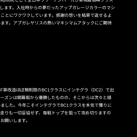
lly Republicとして全日本ラリーナンバー付き車両最高峰クラス
戦します。入社時からの夢だったアップガレージカラーのマシ
ることにワクワクしています。感謝の想いを結果で返せるよ
います。アプガレヤリスの熱いマキシマムアタックにご期待
、FF車改造ほぼ無制限のBC1クラスにインテグラ（DC2）で出
シーズンは開幕戦から優勝したものの、そこからは次々と順
ました。今年こそインテグラでBC1クラスを本気で獲りに
も走りも一切妥協せず、毎戦トップを狙って攻め切りますの
くお願いします。