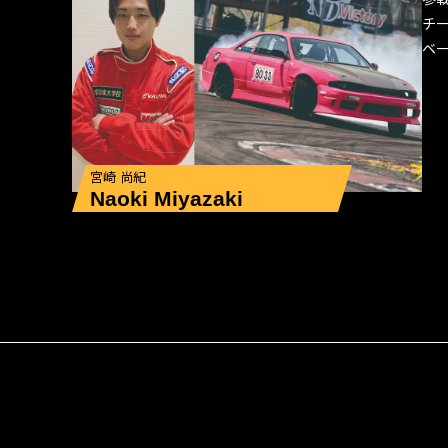
チ
ベ
宮崎 尚紀
Naoki Miyazaki