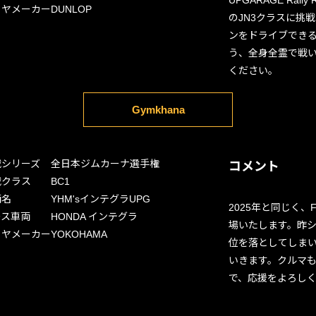
UPGARAGE Ra
イヤメーカー
DUNLOP
のJN3クラスに挑
ンをドライブでき
う、全身全霊で戦
ください。
Gymkhana
戦シリーズ
全日本ジムカーナ選手権
コメント
戦クラス
BC1
両名
YHM'sインテグラUPG
2025年と同じく
ース車両
HONDA インテグラ
場いたします。昨
イヤメーカー
YOKOHAMA
位を落としてしまい
いきます。クルマ
で、応援をよろし