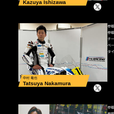
Kazuya Ishizawa
参
参
チ
ベ
タ
中村 竜也
Tatsuya Nakamura
参
参