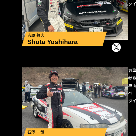
タ
吉原 將大
Shota Yoshihara
参
参
車
ベ
タ
石澤 一哉