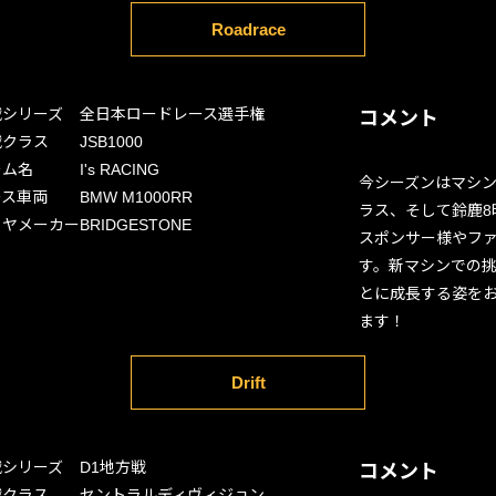
Roadrace
戦シリーズ
全日本ロードレース選手権
コメント
戦クラス
JSB1000
ーム名
I's RACING
今シーズンはマシン
ース車両
BMW M1000RR
ラス、そして鈴鹿8
イヤメーカー
BRIDGESTONE
スポンサー様やフ
す。新マシンでの挑
とに成長する姿を
ます！
Drift
戦シリーズ
D1地方戦
コメント
戦クラス
セントラルディヴィジョン