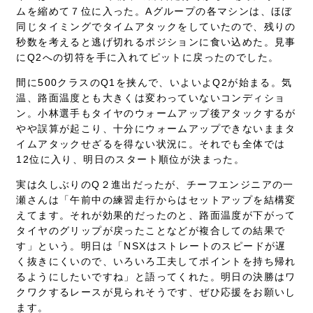
ムを縮めて７位に入った。Aグループの各マシンは、ほぼ
同じタイミングでタイムアタックをしていたので、残りの
秒数を考えると逃げ切れるポジションに食い込めた。見事
にQ2への切符を手に入れてピットに戻ったのでした。
間に500クラスのQ1を挟んで、いよいよQ2が始まる。気
温、路面温度とも大きくは変わっていないコンディショ
ン。小林選手もタイヤのウォームアップ後アタックするが
やや誤算が起こり、十分にウォームアップできないままタ
イムアタックせざるを得ない状況に。それでも全体では
12位に入り、明日のスタート順位が決まった。
実は久しぶりのQ２進出だったが、チーフエンジニアの一
瀬さんは「午前中の練習走行からはセットアップを結構変
えてます。それが効果的だったのと、路面温度が下がって
タイヤのグリップが戻ったことなどが複合しての結果で
す」という。明日は「NSXはストレートのスピードが遅
く抜きにくいので、いろいろ工夫してポイントを持ち帰れ
るようにしたいですね」と語ってくれた。明日の決勝はワ
クワクするレースが見られそうです、ぜひ応援をお願いし
ます。