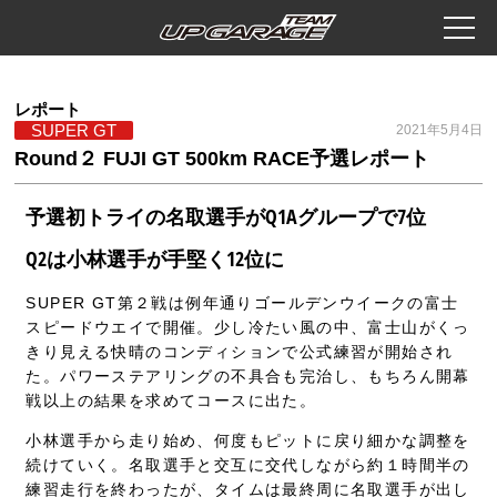
レポート
SUPER GT
2021年5月4日
Round２ FUJI GT 500km RACE予選レポート
予選初トライの名取選手がQ1Aグループで7位
Q2は小林選手が手堅く12位に
SUPER GT第２戦は例年通りゴールデンウイークの富士
スピードウエイで開催。少し冷たい風の中、富士山がくっ
きり見える快晴のコンディションで公式練習が開始され
た。パワーステアリングの不具合も完治し、もちろん開幕
戦以上の結果を求めてコースに出た。
小林選手から走り始め、何度もピットに戻り細かな調整を
続けていく。名取選手と交互に交代しながら約１時間半の
練習走行を終わったが、タイムは最終周に名取選手が出し