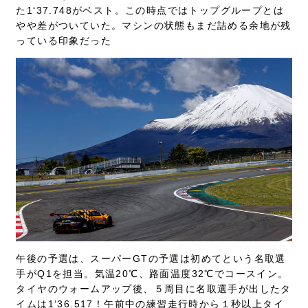
た1‘37.748がベスト。この時点ではトップグループとは
やや差がついていた。マシンの状態もまだ詰める余地が残
っている印象だった
午後の予選は、スーパーGTの予選は初めてという名取選
手がQ1を担当。気温20℃、路面温度32℃でコースイン。
タイヤのウォームアップ後、５周目に名取選手が出したタ
イムは1‘36.517！午前中の練習走行時から１秒以上タイ