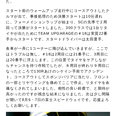
た。
スタート前のウォームアップ走行中にコースアウトしたク
ルマが出て、事後処理のため決勝スタートは10分遅れ
に。フォーメイションラップが始まり、SCの先導で２周
回って決勝がスタートしました。300クラスでは1台リタ
イヤが出たためにTEAM UPGARAGEの＃18は実質22番
手からスタートです。スタートドライバーは太田選手。
各車が一斉に1コーナーに飛び込んでいきますが、ここで
はトラブルは無し。＃18は2周目には21番手に、3周目に
は20番手に浮上します。この位置でタイヤをケアしなが
らチャンスを待つ作戦でしたが、８周目が終わり９周目に
なったところで130Rあけのシケイン手前でアクシデン
ト。コースアウトしてスポンジバリアに当たり、フロント
の一部とリヤウイングを痛めてここで停止。リタイヤを余
儀なくされてしまいました。相性の良い鈴鹿で、と期待が
高かったのですが残念な結末になりました。次は少し間隔
が開いて8月6・7日の富士スピードウェイです。応援よろ
しくお願いします。