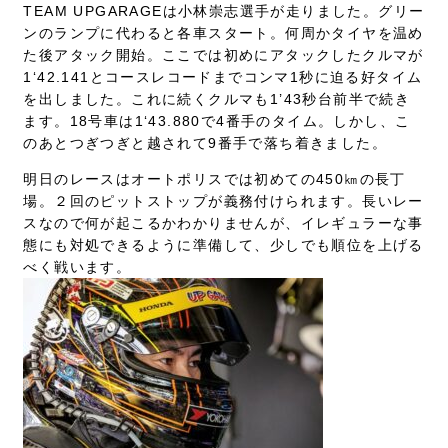
TEAM UPGARAGEは小林崇志選手が走りました。グリー
ンのランプに代わると各車スタート。何周かタイヤを温め
た後アタック開始。ここでは初めにアタックしたクルマが
1‘42.141とコースレコードまでコンマ1秒に迫る好タイム
を出しました。これに続くクルマも1’43秒台前半で続き
ます。18号車は1‘43.880で4番手のタイム。しかし、こ
のあとつぎつぎと越されて9番手で落ち着きました。
明日のレースはオートポリスでは初めての450㎞の長丁
場。２回のピットストップが義務付けられます。長いレー
スなので何が起こるかわかりませんが、イレギュラーな事
態にも対処できるように準備して、少しでも順位を上げる
べく戦います。