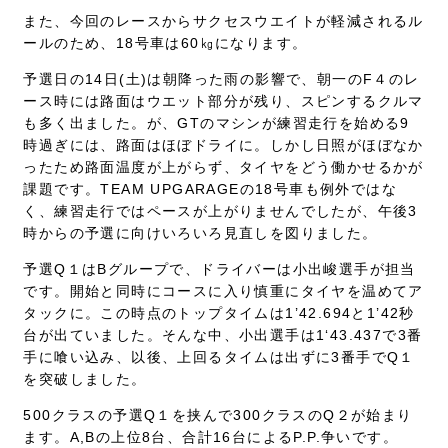
また、今回のレースからサクセスウエイトが軽減されるル
ールのため、18号車は60㎏になります。
予選日の14日(土)は朝降った雨の影響で、朝一のF４のレ
ース時には路面はウエット部分が残り、スピンするクルマ
も多く出ました。が、GTのマシンが練習走行を始める9
時過ぎには、路面はほぼドライに。しかし日照がほぼなか
ったため路面温度が上がらず、タイヤをどう働かせるかが
課題です。TEAM UPGARAGEの18号車も例外ではな
く、練習走行ではペースが上がりませんでしたが、午後3
時からの予選に向けいろいろ見直しを図りました。
予選Q１はBグループで、ドライバーは小出峻選手が担当
です。開始と同時にコースに入り慎重にタイヤを温めてア
タックに。この時点のトップタイムは1’42.694と1’42秒
台が出ていました。そんな中、小出選手は1‘43.437で3番
手に喰い込み、以後、上回るタイムは出ずに3番手でQ１
を突破しました。
500クラスの予選Q１を挟んで300クラスのQ２が始まり
ます。A,Bの上位8台、合計16台によるP.P.争いです。