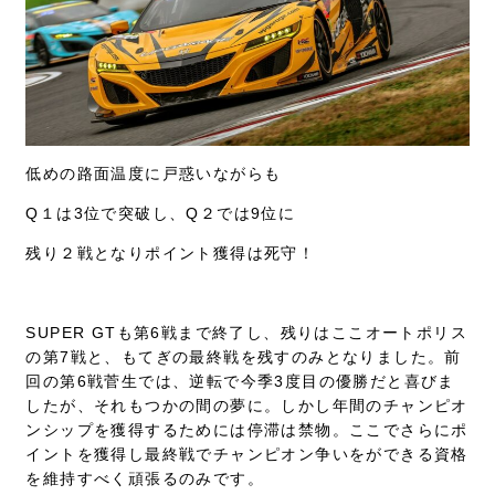
低めの路面温度に戸惑いながらも
Q１は3位で突破し、Q２では9位に
残り２戦となりポイント獲得は死守！
SUPER GTも第6戦まで終了し、残りはここオートポリス
の第7戦と、もてぎの最終戦を残すのみとなりました。前
回の第6戦菅生では、逆転で今季3度目の優勝だと喜びま
したが、それもつかの間の夢に。しかし年間のチャンピオ
ンシップを獲得するためには停滞は禁物。ここでさらにポ
イントを獲得し最終戦でチャンピオン争いをができる資格
を維持すべく頑張るのみです。