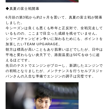
◆真夏の富士戦開幕
6月頭の第3戦から約2ヶ月を置いて、真夏の富士戦が開幕
しました。
今シーズンは良くも悪くも昨年と正反対で、全戦完走して
いるものの、ここまで目立った成績を残せていません。
シリーズチャンピオン争いに加わるためにも、ポイントを
加算したいTEAM UPGARAGE。
朝方は標高が高いこともあり肌寒いほどでしたが、日中は
平地と変わらない炎天下で、路面温度は50℃をゆうに超
えるほどです。
先日のテストでエンジンがブローし、新調したエンジンで
の初戦となりましたが、メンテナンスを行うセルブスジャ
パンさんの入念な準備でエンジンの調子は完璧です。