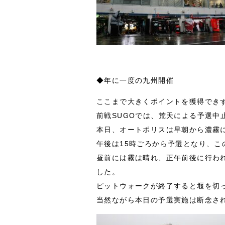
◆年に一度の九州開催
ここまで大きくポイントを獲得でき
前戦SUGOでは、荒天による予選
本日、オートポリスは早朝から濃霧
午後は15時ごろから予選となり、
昼前には霧は晴れ、正午前後に行わ
した。
ピットウォークが終了すると堰を切
当然ながら本日の予選実施は断念さ