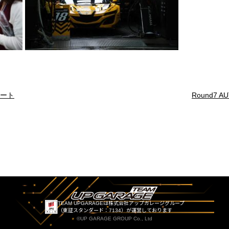
ポート
Round7 A
TEAM UPGARAGEは株式会社アップガレージグループ
（東証スタンダード：7134）が運営しております
©UP GARAGE GROUP Co., Ltd