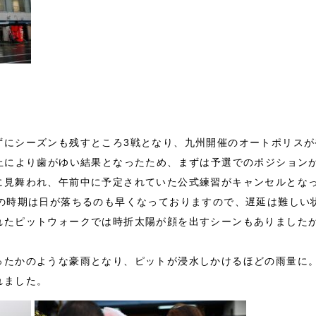
ずにシーズンも残すところ3戦となり、九州開催のオートポリスが
中止により歯がゆい結果となったため、まずは予選でのポジション
に見舞われ、午前中に予定されていた公式練習がキャンセルとな
この時期は日が落ちるのも早くなっておりますので、遅延は難しい
れたピットウォークでは時折太陽が顔を出すシーンもありました
ったかのような豪雨となり、ピットが浸水しかけるほどの雨量に
れました。