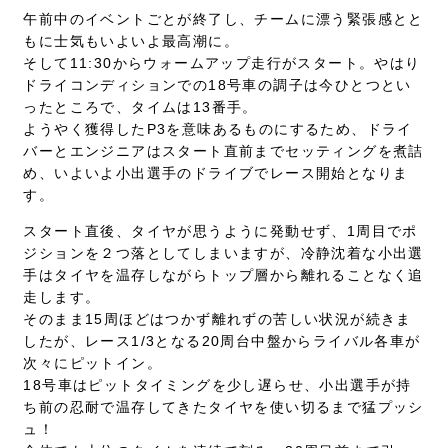
午前中のイベントごとが終了し、チームに漂う緊張感とと
もに士気もいよいよ最高潮に。
そして11:30からウォームアップ走行がスタート。やはり
ドライコンディションでの18号車の調子は今ひとつとい
ったところで、タイムは13番手。
ようやく獲得したP3を意味あるものにするため、ドライ
バーとエンジニアはスタート直前までセッティングを煮詰
め、いよいよ小出選手のドライブでレース開始となりま
す。
スタート直後、タイヤが思うように発動せず、1周目でポ
ジションを２つ落としてしまいますが、冷静沈着な小出選
手はタイヤを温存しながらトップ層から離れることなく追
走します。
そのまま15周ほどはつかず離れずの苦しい状況が続きま
したが、レース1/3となる20周台中盤からライバル各車が
次々にピットイン。
18号車はピットタイミングを少し遅らせ、小出選手が持
ち前の忍耐で温存してきたタイヤを使い切るまで猛プッシ
ュ！