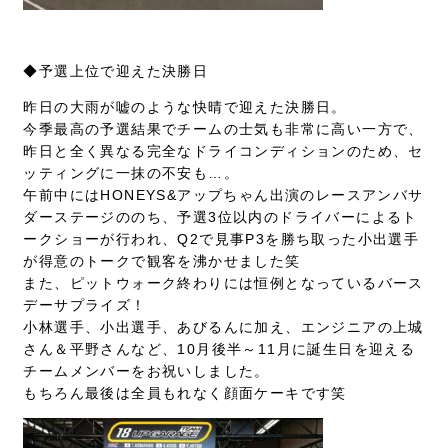
◆予選上位で迎えた決勝日
昨日の大雨が嘘のような快晴で迎えた決勝日。
今季最高の予選結果でチームの士気も非常に高い一方で、
昨日と全く異なる完全なドライコンディションのため、セ
ッティングに一抹の不安も…。
午前中にはHONEYS&アップちゃん出演のレースアンバサ
ダーステージののち、予選3位以内のドライバーによるト
ークショーが行われ、Q2で見事P3を勝ち取った小出選手
が得意のトークで観客を沸かせました笑
また、ピットウォーク終わりには恒例となっているバース
デーサプライズ！
小林選手、小出選手、あびるんに加え、エンジニアの上城
さん＆平野さんなど、10月後半～11月に誕生日を迎える
チームメンバーをお祝いしました。
もちろん最後は全員もれなく顔面ケーキです笑