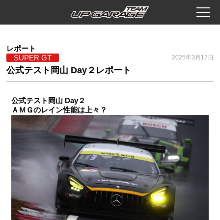
レポート
SUPER GT
2025年3月17日
公式テスト岡山 Day２レポート
公式テスト岡山 Day２
ＡＭＧのレイン性能は上々？