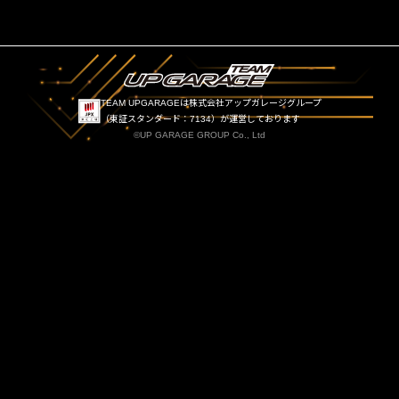
TEAM UPGARAGEは株式会社アップガレージグループ
（東証スタンダード：7134）が運営しております
©UP GARAGE GROUP Co., Ltd