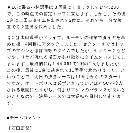
＃18に乗る小林選手は３周目にアタックして1‘44.233
で、この時点での暫定トップに立ちます。しかし、その後
1台に上回るタイムを出されて2位に。それでも十分な位
置でＱ２進出を決めました。
Ｑ２は太田選手がドライブ。ルーチンの作業でタイヤを温
めた後。4周目にアタックしました。セクター１ではトッ
プのマシンとほぼ同等のタイムでしたが、セクター２など
で少しリヤが流れる場面があり微妙にタイムをロスしてし
まいます。最終的には1‘44.361で10位に入りましたが、
この後、最後に1台に越されて11番手で終わりました。と
いうことで、明日の決勝レースは11番手からのスタート
ですが、オートポリスは必ずと言っていいほどSCが投入
される展開になりがち。何よりマシンのバランスが良いと
のことなので、決勝レースでは大逆転を目指して走りま
す。
■チームコメント
【石田監督】