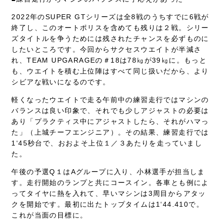
2022年のSUPER GTシリーズは全8戦のうちすでに6戦が
終了し、このオートポリスを含めても残りは２戦。シリー
ズタイトルを争うためには残されたチャンスを必ずものに
したいところです。今回からサクセスウエイトが半減さ
れ、TEAM UPGARAGEの＃18は78㎏が39㎏に。もっと
も、ウエイトを積む上位陣はすべて同じ扱いだから、より
シビアな戦いになるのです。
軽くなったウエイトで走る午前中の練習走行ではマシンの
バランスは良い印象で、それでも少しアジャストの必要は
あり「プラクティス中にアジャストしたら、それがハマっ
た」（上城チーフエンジニア）。その結果、練習走行では
1‘45秒台で、おおよそ上位１／３あたりを走っていまし
た。
午後の予選Q１はAグループに入り、小林選手が担当しま
す。走行開始のランプと共にコースイン。各車とも例によ
ってタイヤに熱を入れて、早いマシンは3周目からアタッ
クを開始です。最初に出たトップタイムは1‘44.410で。
これが当面の目標に。