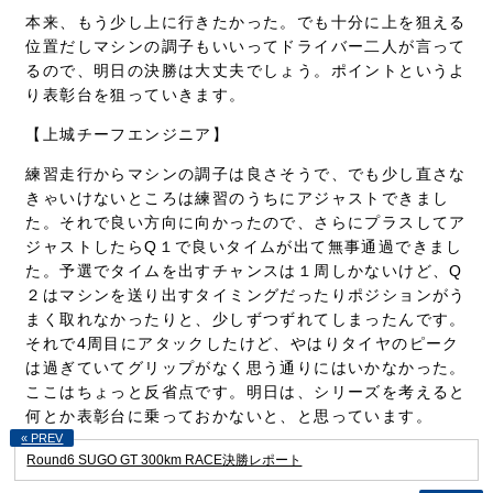
本来、もう少し上に行きたかった。でも十分に上を狙える
位置だしマシンの調子もいいってドライバー二人が言って
るので、明日の決勝は大丈夫でしょう。ポイントというよ
り表彰台を狙っていきます。
【上城チーフエンジニア】
練習走行からマシンの調子は良さそうで、でも少し直さな
きゃいけないところは練習のうちにアジャストできまし
た。それで良い方向に向かったので、さらにプラスしてア
ジャストしたらQ１で良いタイムが出て無事通過できまし
た。予選でタイムを出すチャンスは１周しかないけど、Q
２はマシンを送り出すタイミングだったりポジションがう
まく取れなかったりと、少しずつずれてしまったんです。
それで4周目にアタックしたけど、やはりタイヤのピーク
は過ぎていてグリップがなく思う通りにはいかなかった。
ここはちょっと反省点です。明日は、シリーズを考えると
何とか表彰台に乗っておかないと、と思っています。
Round6 SUGO GT 300km RACE決勝レポート