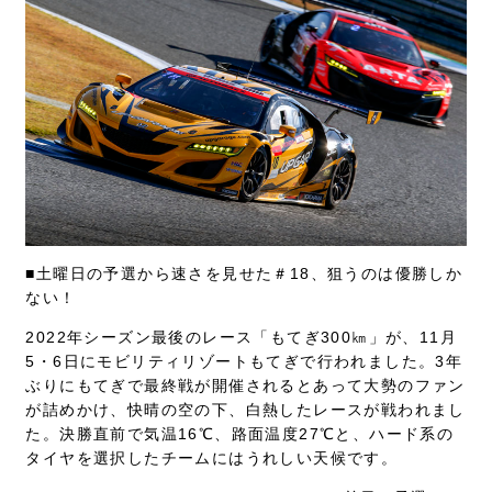
■土曜日の予選から速さを見せた＃18、狙うのは優勝しか
ない！
2022年シーズン最後のレース「もてぎ300㎞」が、11月
5・6日にモビリティリゾートもてぎで行われました。3年
ぶりにもてぎで最終戦が開催されるとあって大勢のファン
が詰めかけ、快晴の空の下、白熱したレースが戦われまし
た。決勝直前で気温16℃、路面温度27℃と、ハード系の
タイヤを選択したチームにはうれしい天候です。