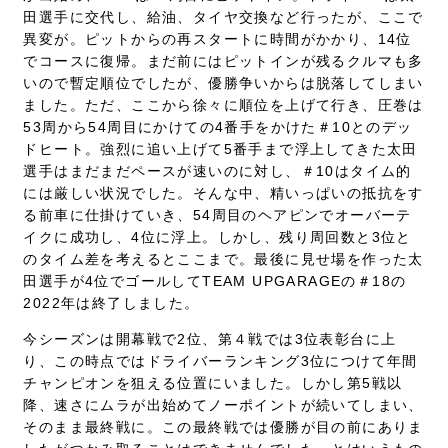
田選手に交代し、給油、タイヤ交換など行ったが、ここで
異変が。ピットからの再スタートに時間がかかり、14位
でコースに復帰。まだ前にはピットインが残るクルマも多
いので暫定順位でしたが、優勝争いからは脱落してしまい
ました。ただ、ここから徐々に順位を上げて行き、圧巻は
53周から54周目にかけての4番手をかけた＃10とのデッ
ドヒート。強烈に追い上げて5番手まで浮上してきた太田
選手はまだまだペースが速いのに対し、＃10はタイム的
には厳しい状況でした。そんな中、精いっぱいの抵抗をす
る前車に仕掛けていき、54周目のヘアピンでオーバーテ
イクに成功し、4位に浮上。しかし、残り周回数と3位と
のタイム差を考えるとここまで。最後に見せ場を作った太
田選手が4位でゴールしてTEAM UPGARAGEの＃18の
2022年は終了しました。
今シーズンは開幕戦で2位、第４戦では3位表彰台に上
り、この時点ではドライバーランキング3位につけて年間
チャンピオンを狙える位置にいました。しかし第5戦以
降、速さにムラが出始めてノーポイントが続いてしまい、
そのまま最終戦に。この最終戦では優勝が目の前にありま