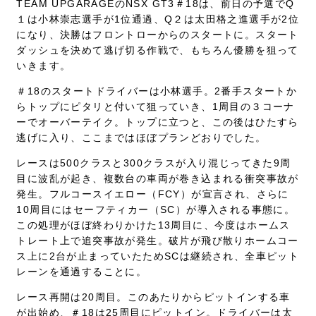
TEAM UPGARAGEのNSX GT3＃18は、前日の予選でQ
１は小林崇志選手が1位通過、Q２は太田格之進選手が2位
になり、決勝はフロントローからのスタートに。スタート
ダッシュを決めて逃げ切る作戦で、もちろん優勝を狙って
いきます。
＃18のスタートドライバーは小林選手。2番手スタートか
らトップにピタリと付いて狙っていき、1周目の３コーナ
ーでオーバーテイク。トップに立つと、この後はひたすら
逃げに入り、ここまではほぼプランどおりでした。
レースは500クラスと300クラスが入り混じってきた9周
目に波乱が起き、複数台の車両が巻き込まれる衝突事故が
発生。フルコースイエロー（FCY）が宣言され、さらに
10周目にはセーフティカー（SC）が導入される事態に。
この処理がほぼ終わりかけた13周目に、今度はホームス
トレート上で追突事故が発生。破片が飛び散りホームコー
ス上に2台が止まっていたためSCは継続され、全車ピット
レーンを通過することに。
レース再開は20周目。このあたりからピットインする車
が出始め、＃18は25周目にピットイン。ドライバーは太