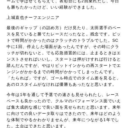
ームで学ばせてもらえて、表彰台にも2回乗れたし、今日
も勝ちたかったけど、いい経験ができました。
上城直也チーフエンジニア
最後のギャップ（の詰め方）だけ見たり、太田選手のペー
スを見ていると勝てたレースだったなと。残念です。ピッ
トで時間がかかったのはクラッチのトラブルでした。SC
中に1回、停止した場面があったんですが、その時にクラ
ッチが切れないと。でも応急措置的には、止まるときはエ
ンストさせればいいし、スタートは押がけすれば行けると
踏んだんですが、やはりピットインからの再スタートでエ
ンジンがかかるまでの時間がかかってしまったんです。
「たられば」ですが、ゴール時点でのタイム差を見ると、
あのロスタイムがなければ優勝もあったなと思います。
今年は1年を通して予選での速さも見せられたし、レース
ペースも良かったので、クルマのパフォーマンス面でいえ
ば集大成的な感じで良い面を見せられたと思います。来年
に向けての良いデータ取りはできたので、来年はどのよう
な体制でやるかわかりませんが、来年につながる1年でし
た。土台はできたと思います。