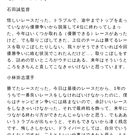
石田誠監督
惜しいレースだった。トラブルで、途中までトップを走っ
ていながら優勝争いから脱落して4位に終わってしまっ
た。今年はいくつか取れる（優勝できる）レースがあった
けど、でも取りこぼしてきた。上位のチームは勝てるレー
スを取りこぼしたりしない。我々がそうできていれば今回
優勝争いに絡む状況でこれたんだけど…。取りこぼしをす
る、詰めの甘いところがウチにはある。来年はそういうと
ころをきちんと直してこなきゃいけないと思っています。
小林崇志選手
勝てたレースだった。今日は最後のレースだから、1年の
うちで一番良いレースをしなければいけなかったのに。僕
らはチャンピオン争いには絡まないので、余計いいレース
をしなきゃいけなかった。それで最終戦を飾って、来年に
つながる終わり方ができたんじゃないかと思う。でもああ
いうトラブルが出ちゃうと、それもできないから凄く残念
です。悔しさしかない。ドライバーとしては、自分でいう
のもなんですが、二人ともいい仕事はできたと思う。もち