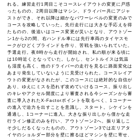
れる。練習走行1周目こそコースレイアウトの変更に戸惑
ったものの、2周目以降はマシン、ドライバー共にアジャ
ストができ、それ以降は細かなパワーレベルの変更のみで
コースを攻略していった。先行走行には大きな手応えを得
たものの、後追いはコース変更が災いとなり、アウトゾー
ン1から2の間、右ハンドル車には先行車両のタイヤスモ
ークがひどくブラインドを作り、苦戦を強いられていた。
予選走行。夜8時から走行が開始され、私の順が来る頃に
は10時近くとなっていた。しかし、セントルイスは気温
も湿度も高く、他のドライバーの走行を見るに路面変化は
あまり発生していないように見受けられた。コースレイア
ウトの変更がなされたが、このコースには絶対的な自信が
あり、ゆえにミスを恐れず攻めていけるコース。振り出し
のキレやアクセル開度により審査される今シーズンから審
査に導入されたX-Factorポイントを取るべく、1コーナー
の進入で迫力を出すことを意識し、スタート。シケインを
通過し、1コーナーに進入。大きな振り出しから僅かな走
行ライン修正のみを行い、アウトゾーン2へ。振り返しこ
そ少しだるくなったものの、アウトゾーン3では左リアタ
イヤのショルダー部分を壁に擦るほどマシンを壁に寄せ、