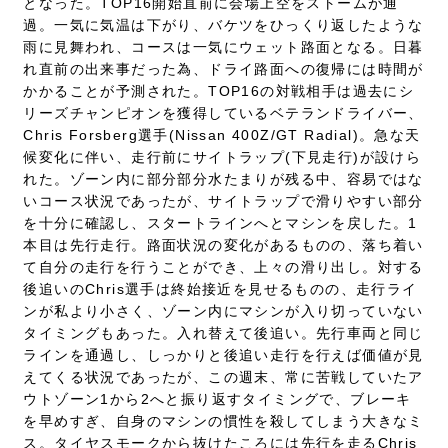
となった。TOP16開始直前に会場上空をストームが通
過。一気に気温は下がり、バケツをひっくり返したような
雨に見舞われ、コースは一気にウェット路面となる。日暮
れ直前の出来事だった為、ドライ路面への復帰には時間が
かかることが予測された。TOP16の対戦相手は過去にシ
リーズチャンピオンを獲得しているベテランドライバー、
Chris Forsberg選手(Nissan 400Z/GT Radial)。急な天
候変化に伴い、走行前にサイトラップ(下見走行)が設けら
れた。ゾーン内に部分部分水たまりが残る中、容易ではな
いコース状況であったが、サイトラップで滑りやすい部分
を十分に確認し、スタートラインへとマシンを戻した。1
本目は先行走行。路面状況の変化があるものの、落ち着い
て自分の走行を行うことができ、上々の滑り出し。対する
後追いのChris選手は終始接近を見せるものの、走行ライ
ンが私より小さく、ゾーン内にマシンが入り切っていない
タイミングもあった。入れ替えて後追い。先行車両と同じ
ラインを通過し、しっかりと後追い走行を行えば価値が見
えてくる状況であったが、この週末、常に苦戦していたア
ウトゾーン1から2へと振り返すタイミングで、ブレーキ
を早めすぎ、自身のマシンの慣性を殺してしまう大きなミ
ス。タイヤスモークから抜けたころには先行を走るChris