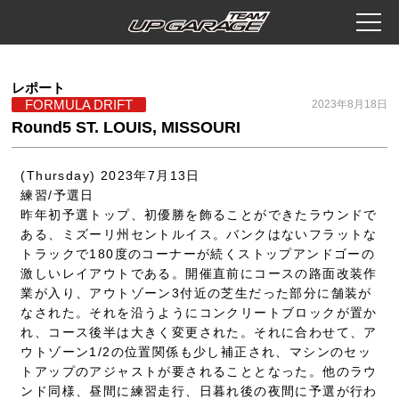
レポート
FORMULA DRIFT
2023年8月18日
Round5 ST. LOUIS, MISSOURI
(Thursday) 2023年7月13日
練習/予選日
昨年初予選トップ、初優勝を飾ることができたラウンドで
ある、ミズーリ州セントルイス。バンクはないフラットな
トラックで180度のコーナーが続くストップアンドゴーの
激しいレイアウトである。開催直前にコースの路面改装作
業が入り、アウトゾーン3付近の芝生だった部分に舗装が
なされた。それを沿うようにコンクリートブロックが置か
れ、コース後半は大きく変更された。それに合わせて、ア
ウトゾーン1/2の位置関係も少し補正され、マシンのセッ
トアップのアジャストが要されることとなった。他のラウ
ンド同様、昼間に練習走行、日暮れ後の夜間に予選が行わ