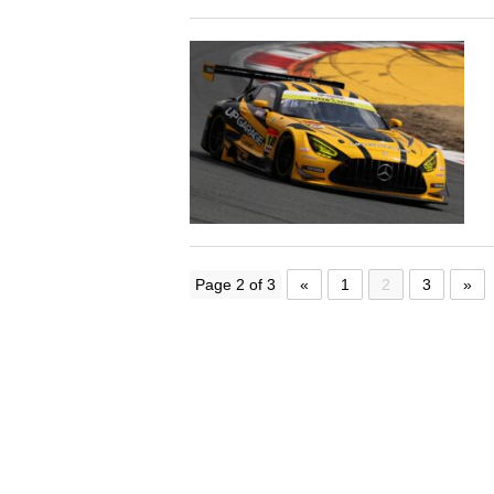
Page 2 of 3
«
1
2
3
»